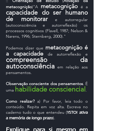
::
Orientação de estudo
(
Ativação da
metacognição
metacognição
)"A
é a
capacidade do ser humano
de monitorar
e autorregular
(autoconsciência e autorreflexão) os
processos cognitivos (Flavell, 1987; Nelson &
Narens, 1996; Sternberg, 2000)."
metacognição é
Podemos dizer que
a capacidade
de autorreflexão e
compreensão da
autoconsciência
em relação aos
pensamentos.
Observação consciente dos pensamentos
. É
habilidade consciencial
uma
.
Como realizar?
a) Por favor, leia todo o
conteúdo. Repita em voz alta. Escreva no
caderno tudo o que entendeu (
YSTO! ativa
).
a memória de longo prazo
Explique para si mesmo em