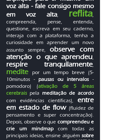
voz alta - fale consigo mesmo
reflita
em voz alta
,
,
compreenda, pense, entenda,
questione, escreva em seu caderno,
interaja com a plataforma, tenha a
curiosidade em aprender um novo
observe com
assunto sempre,
atenção o que aprendeu
,
respire tranquilamente
,
medite
por um tempo breve (5-
10minutos -
pausas ou intervalos
-
pomodoro) (
ativação de 5 áreas
cerebrais
pela
meditação de acordo
entre
com evidências científicas),
em estado de flow
(fluidez de
pensamento e super concentração).
Depois, observe o que
compreendeu e
crie um mindmap
com todas as
principais ideias, ensine alguém
sobre