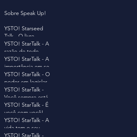
Sobre Speak Up!
YSTO! Starseed
Talk - O livre
pensar.
YSTO! StarTalk - A
razão de todo
sofrimento
YSTO! StarTalk - A
importância em se
ter um ideal e um
YSTO! StarTalk - O
sonho possível.
poder em legislar.
YSTO! StarTalk -
Você sempre está
certo.
YSTO! StarTalk - É
você com você!
YSTO! StarTalk - A
vida tem o seu
próprio tempo.
YSTO! StarTalk -