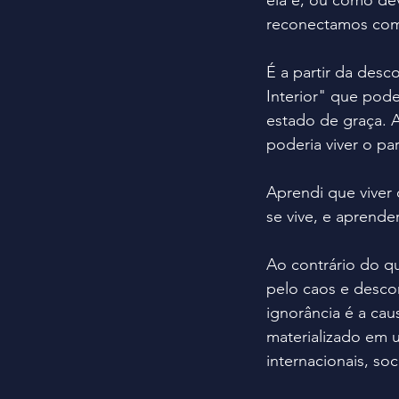
ela é, ou como dev
reconectamos com 
É a partir da des
Interior" que pod
estado de graça. 
poderia viver o pa
Aprendi que viver
se vive, e aprende
Ao contrário do q
pelo caos e desco
ignorância é a cau
materializado em u
internacionais, soci