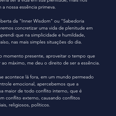
eria ser a vida em sua plenitude, mais nos 
a nossa essência primeva.
coberta da "Inner Wisdom" ou "Sabedoria 
eremos concretizar uma vida de plenitude em 
Aprendi que na simplicidade e humildade, 
raíso, nas mais simples situações do dia.
 o momento presente, aproveitar o tempo que 
r ao máximo, me deu o direito de ser a essência.
ue acontece lá fora, em um mundo permeado 
ntrole emocional, apercebemos que a 
sa maior de todo conflito interno, que é 
m conflito externo, causando conflitos 
ais, religiosos, políticos.