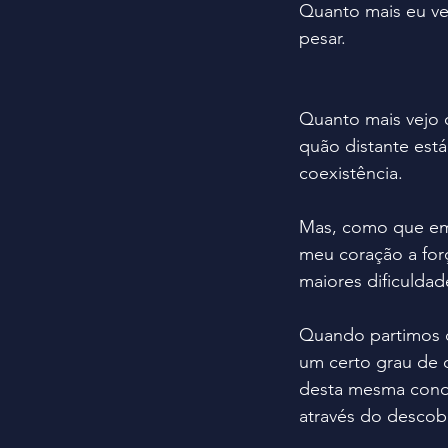
Quanto mais eu vejo
pesar. 
Quanto mais vejo c
quão distante est
coexistência.
Mas, como que em
meu coração a forç
maiores dificuldad
Quando partimos 
um certo grau de c
desta mesma condi
através do descobr