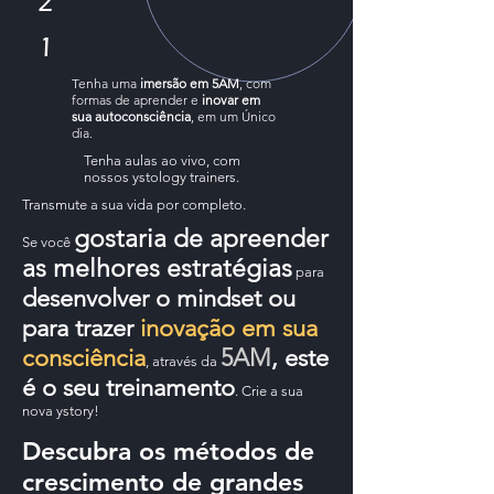
2
1
Tenha uma
imersão em 5AM
, com
formas de aprender e
inovar em
sua autoconsciência
, em um Único
dia.
Tenha aulas ao vivo, com
nossos ystology trainers.
Transmute a sua vida por completo.
gostaria de apreender
Se você
as melhores estratégias
para
desenvolver o mindset ou
para trazer
inovação em sua
consciência
5AM
, este
, através da
é o seu treinamento
. Crie a sua
nova ystory!
Descubra os métodos de
crescimento de grandes