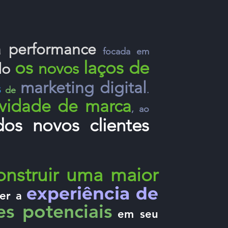
 performa
n
ce
focada em
os
laços de
novos
do
marketing digital
s
de
.
tividade de marca
, ao
ados novos clientes
onstruir uma maior
experiência de
cer a
es potenciais
em seu