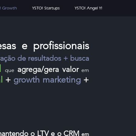
! Growth
YSTO! Startups
YSTO! Angel Y!
as e profissionais
ração de resultados + busca
l
agrega/gera valor
que
em
l
+
growth marketing
+
antendo o LTV e o CRM
em