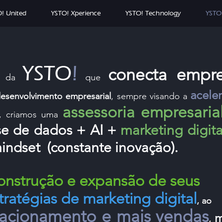
! United
YSTO! Xperience
YSTO! Technology
YSTO
YSTO
!
conecta empres
a da
que
acele
esenvolvimento empresarial
, sempre visando a
assessori
a empresaria
, criamos uma
se de dados + AI +
marketing digita
mindset (constante inovação).
onstrução e expansão de seus
tratégias de marketing digital
, ao
lacionamento e mais vendas
m
,