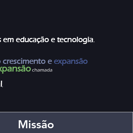
s em educação e tecnologia
.
o crescimento e
expansão
xpansão
chamada
l
,
Missão