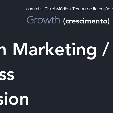
com ela - Ticket Médio x Tempo de Retenção d
Growt
h
(crescimento)
 Marketing /
ss
sion