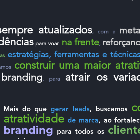
 sempre atualizados
meta
, com a
ndências
na frente
reforçan
para voar
,
estratégias, ferramentas e técnica
das
construir uma maior atra
amos
atrair os vari
 branding
, para
c
Mais do que
gerar leads
, buscamos
atratividade
de marca
, ao fortale
client
branding
para todos os