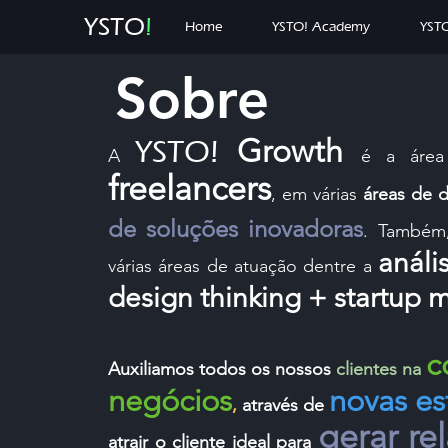
YSTO
!
Home
YSTO! Academy
YSTO
Sobre
Growth
YSTO!
A
é a áre
freelancers
, em várias
áreas de
d
de soluções inovadoras
. Também
análi
várias áreas de atuação dentre a
design thinking + startup 
c
Auxiliamos todos os nossos
clientes na
negócios
novas es
,
através de
gerar re
atrair o cliente ideal p
ara