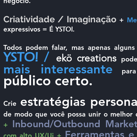
negócio.
Criatividade / Imaginação
+
Me
expressivos = É
YSTO!.
Todos podem falar, mas apenas alguns
/
YSTO!
ekö creations
pode
mais interessante
pa
público certo.
estratégias persona
Crie
de modo que você possa unir o melhor
Inbound/Outbound Market
+
Ferramentas e 
com alto UX/Ui +