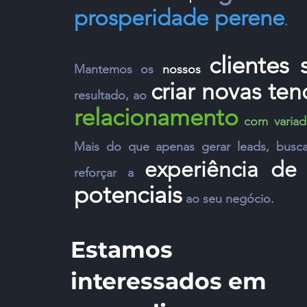
prosperidade perene
.
clientes
Mantemos os
nossos
criar novas te
resultado, ao
relacionamento
com varia
Mais do que apenas gerar l
eads, busc
experiência de
reforçar a
potenciais
ao seu negócio.
Estamos
interessados em