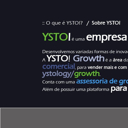
:: O que é YSTO!?
/ Sobre YSTO!
YSTO
!
empres
é uma
Desenvolvemos variadas formas de inovaçõ
YSTO
!
Growth
A
é a
área
d
comercial
, para
vender mais e com 
ystology/
growth
.
assessoria de g
Conta com uma
para
Além de possuir uma plataforma