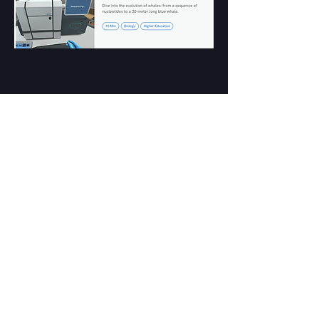
Fórum
YSTO
!