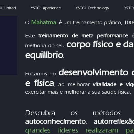
! United
YSTO! Xperience
YSTO! Technology
YSTO
Mahatma
O
é um
treinamento
prático, 100
Este
treinamento de meta performance
corpo físico e d
melhoria do seu
equilíbrio
.
desenvolvimento d
Focamos no
e física
, ao melhorar
vitalidade e vig
exercitar mais e melhorar a sua saúde física.
Descubra os métod
autoconhecimento
,
autorreflex
grandes líderes realizaram pa