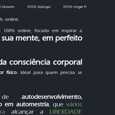
! Growth
YSTO! Startups
YSTO! Angel Y!
% online.
é 100% online, focado em inspirar a
a sua mente, em perfeito
a consciência corporal
or físico
. Ideal para quem precisa se
os de
autodesenvolvimento
,
ão em automestria
, que
vários
ra
alcançar a
LIBERDADE