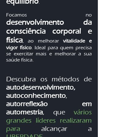
equilíbrio
.
Focamos no
desenvolvimento da
consciência corporal e
física
, ao melhorar
vitalidade e
vigor físico
. Ideal para quem precisa
se exercitar mais e melhorar a sua
saúde física.
Descubra os métodos de
autodesenvolvimento
,
autoconhecimento
,
autorreflexão em
automestria
, que
vários
grandes líderes realizaram
para
alcançar a